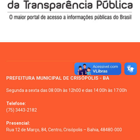
PREFEITURA MUNICIPAL DE CRISÓPOLIS - BA
Segunda a sexta das 08:00h às 12h00 e das 14:00h às 17:00h
Telefone:
(75) 3443-2182
Presencial:
Rua 12 de Março, 84, Centro, Crisópolis – Bahia, 48480-000