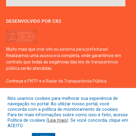
DESENVOLVIDO POR CR2
Muito mais que
criar site
ou
sistema para prefeituras
!
Realizamos uma
assessoria
completa, onde garantimos em
contrato que todas as exigências das
leis de transparência
pública
serão atendidas.
Conheça o
PNTP
e o
Radar da Transparência Pública
Nós usamos cookies para melhorar sua experiência de
navegação no portal. Ao utilizar nosso portal, você
concorda com a política de monitoramento de cookies.
Para ter mais informações sobre como isso é feito, acesse
Todos os direitos reservados a prefeitura de Crisópolis
Política de cookies (
Leia mais
). Se você concorda, clique em
ACEITO.
Mapa do Site
Acessar Área Administrativa