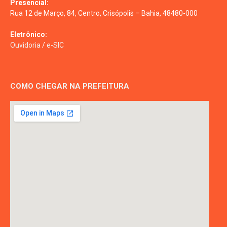
Presencial:
Rua 12 de Março, 84, Centro, Crisópolis – Bahia, 48480-000
Eletrônico:
Ouvidoria
/
e-SIC
COMO CHEGAR NA PREFEITURA