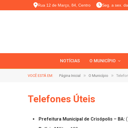
Rua 12 de Março, 84, Centro
Seg. a sex. d
NOTÍCIAS
O MUNICÍPIO
»
»
VOCÊ ESTÁ EM:
Página Inicial
O Município
Telefo
Telefones Úteis
Prefeitura Municipal de Crisópolis – BA:
(