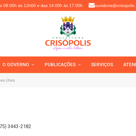
as 08:00h às 12h00 e das 14:00h às 17:00h
ouvidoria@crisopolis.
O GOVERNO
PUBLICAÇÕES
SERVIÇOS
ATEN
nes Úteis
75) 3443-2182