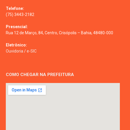
Telefone:
(75) 3443-2182
Presencial:
Rua 12 de Março, 84, Centro, Crisópolis – Bahia, 48480-000
Eletrônico:
Ouvidoria
/
e-SIC
COMO CHEGAR NA PREFEITURA