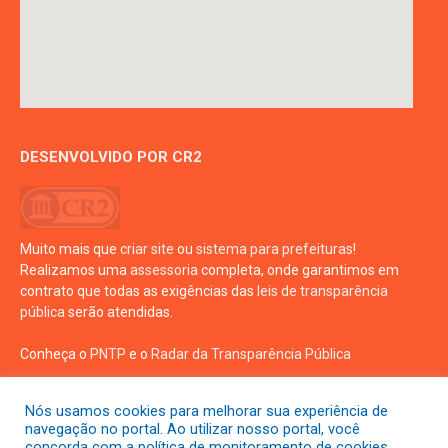
DESENVOLVIDO POR CR2
Muito mais que
criar site
ou
sistema para prefeituras
!
Realizamos uma
assessoria
completa, onde garantimos em
contrato que todas as exigências das
leis de transparência
pública
serão atendidas.
Conheça o
PNTP
e o
Radar da Transparência Pública
Nós usamos cookies para melhorar sua experiência de
navegação no portal. Ao utilizar nosso portal, você
concorda com a política de monitoramento de cookies.