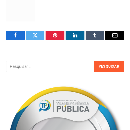
Facebook
Twitter
Pinterest
LinkedIn
Tumblr
Email