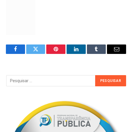
Facebook
Twitter
Pinterest
LinkedIn
Tumblr
Email