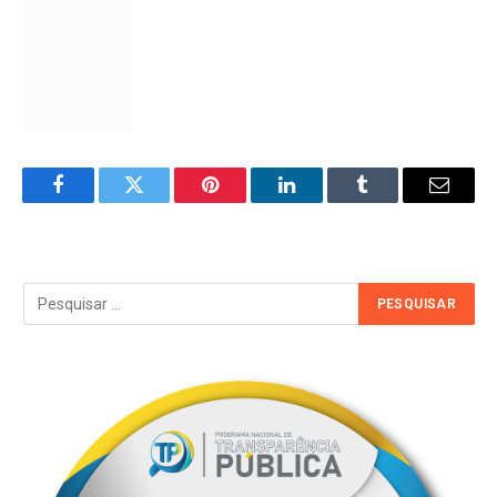
Facebook
Twitter
Pinterest
LinkedIn
Tumblr
Email