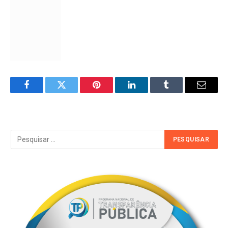
Facebook
Twitter
Pinterest
LinkedIn
Tumblr
Email