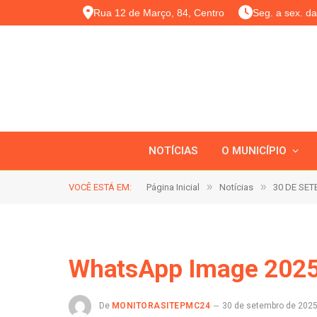
Rua 12 de Março, 84, Centro
Seg. a sex. d
NOTÍCIAS
O MUNICÍPIO
»
»
VOCÊ ESTÁ EM:
Página Inicial
Notícias
30 DE SET
WhatsApp Image 2025
De
MONITORASITEPMC24
30 de setembro de 202