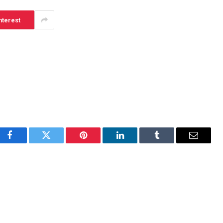
nterest
Facebook
Twitter
Pinterest
LinkedIn
Tumblr
Email