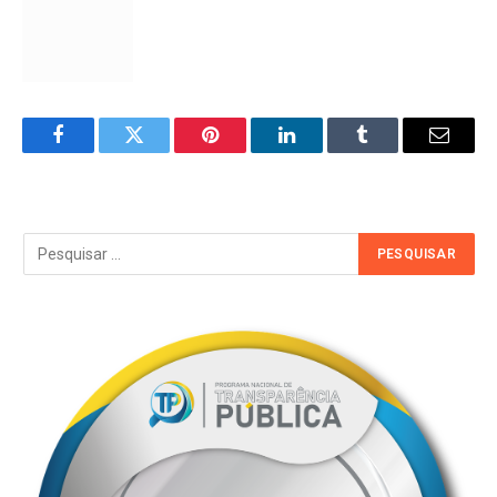
Facebook
Twitter
Pinterest
LinkedIn
Tumblr
Email