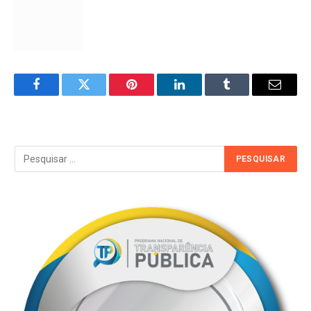
Facebook
Twitter
Pinterest
LinkedIn
Tumblr
Email