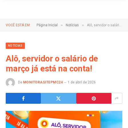
»
»
VOCÊ ESTÁ EM:
Página Inicial
Notícias
Alô, servidor o salário de março já está na conta!
NOTÍCIAS
Alô, servidor o salário de
março já está na conta!
De
MONITORASITEPMC24
1 de abril de 2026