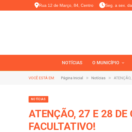
Rua 12 de Março, 84, Centro
Seg. a sex. d
NOTÍCIAS
O MUNICÍPIO
»
»
VOCÊ ESTÁ EM:
Página Inicial
Notícias
ATENÇÃO, 
NOTÍCIAS
ATENÇÃO, 27 E 28 D
FACULTATIVO!