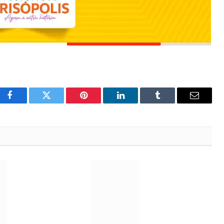
Facebook
Twitter
Pinterest
LinkedIn
Tumblr
Email