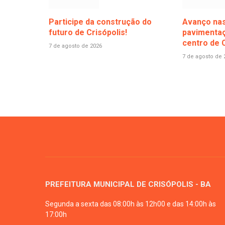
Participe da construção do
Avanço nas
futuro de Crisópolis!
pavimentaç
centro de C
7 de agosto de 2026
7 de agosto de 
PREFEITURA MUNICIPAL DE CRISÓPOLIS - BA
Segunda a sexta das 08:00h às 12h00 e das 14:00h às
17:00h