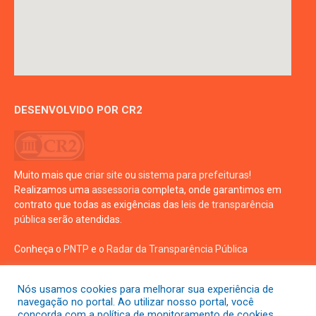
DESENVOLVIDO POR CR2
Muito mais que
criar site
ou
sistema para prefeituras
!
Realizamos uma
assessoria
completa, onde garantimos em
contrato que todas as exigências das
leis de transparência
pública
serão atendidas.
Conheça o
PNTP
e o
Radar da Transparência Pública
Nós usamos cookies para melhorar sua experiência de
navegação no portal. Ao utilizar nosso portal, você
concorda com a política de monitoramento de cookies.