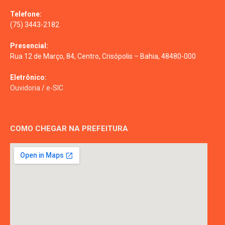
Telefone:
(75) 3443-2182
Presencial:
Rua 12 de Março, 84, Centro, Crisópolis – Bahia, 48480-000
Eletrônico:
Ouvidoria
/
e-SIC
COMO CHEGAR NA PREFEITURA