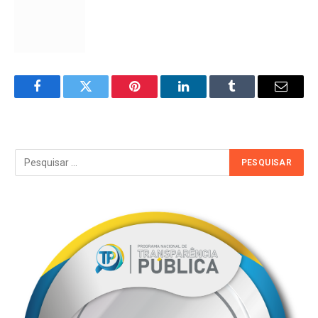
Facebook
Twitter
Pinterest
LinkedIn
Tumblr
Email