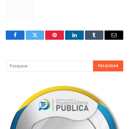
Facebook
Twitter
Pinterest
LinkedIn
Tumblr
Email