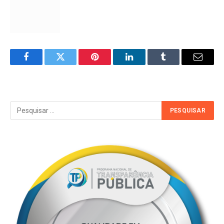
Facebook
Twitter
Pinterest
LinkedIn
Tumblr
Email