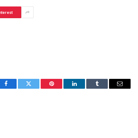
nterest
Facebook
Twitter
Pinterest
LinkedIn
Tumblr
Email