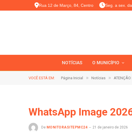
Rua 12 de Março, 84, Centro
Seg. a sex. d
NOTÍCIAS
O MUNICÍPIO
»
»
VOCÊ ESTÁ EM:
Página Inicial
Notícias
ATENÇÃO 
WhatsApp Image 2026
De
MONITORASITEPMC24
21 de janeiro de 2026