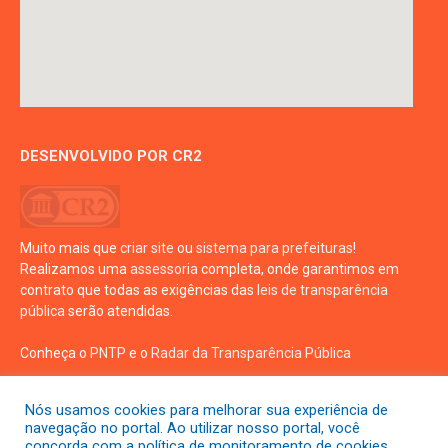
DESENVOLVIDO POR CR2
Muito mais que
criar site
ou
sistema para prefeituras
!
Realizamos uma
assessoria
completa, onde garantimos em
contrato que todas as exigências das
leis de transparência
pública
serão atendidas.
Conheça o
PNTP
e o
Radar da Transparência Pública
Nós usamos cookies para melhorar sua experiência de
navegação no portal. Ao utilizar nosso portal, você
concorda com a política de monitoramento de cookies.