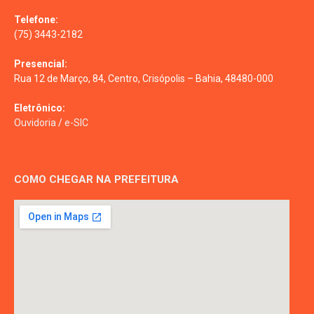
Telefone:
(75) 3443-2182
Presencial:
Rua 12 de Março, 84, Centro, Crisópolis – Bahia, 48480-000
Eletrônico:
Ouvidoria
/
e-SIC
COMO CHEGAR NA PREFEITURA