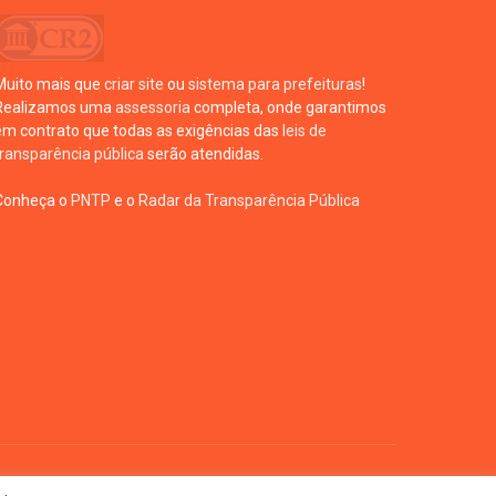
Muito mais que
criar site
ou
sistema para prefeituras
!
Realizamos uma
assessoria
completa, onde garantimos
em contrato que todas as exigências das
leis de
transparência pública
serão atendidas.
Conheça o
PNTP
e o
Radar da Transparência Pública
te
Acessar Área Administrativa