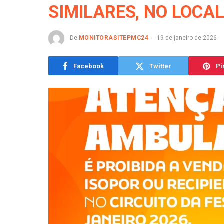
SIMILARES, NO LOCAL
De
MONITORASITEPMC24
19 de janeiro de 2026
Facebook
Twitter
Pi