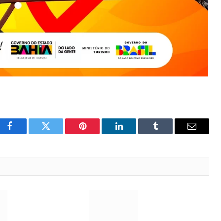
Facebook
Twitter
Pinterest
LinkedIn
Tumblr
Email