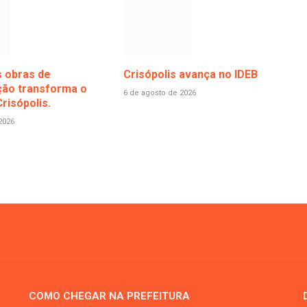
 obras de
Crisópolis avança no IDEB
ão transforma o
6 de agosto de 2026
risópolis.
2026
COMO CHEGAR NA PREFEITURA