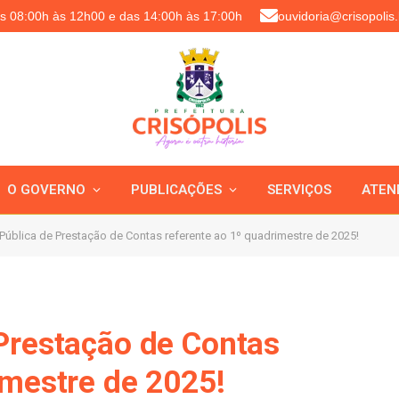
as 08:00h às 12h00 e das 14:00h às 17:00h
ouvidoria@crisopolis.
O GOVERNO
PUBLICAÇÕES
SERVIÇOS
ATEN
Pública de Prestação de Contas referente ao 1º quadrimestre de 2025!
Prestação de Contas
imestre de 2025!