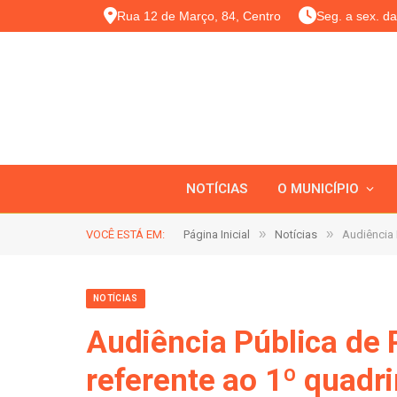
Rua 12 de Março, 84, Centro
Seg. a sex. d
NOTÍCIAS
O MUNICÍPIO
»
»
VOCÊ ESTÁ EM:
Página Inicial
Notícias
Audiência 
NOTÍCIAS
Audiência Pública de 
referente ao 1º quadr