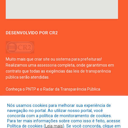
DESENVOLVIDO POR CR2
Muito mais que
criar site
ou
sistema para prefeituras
!
Realizamos uma
assessoria
completa, onde garantimos em
contrato que todas as exigências das
leis de transparência
pública
serão atendidas.
Conheça o
PNTP
e o
Radar da Transparência Pública
Nós usamos cookies para melhorar sua experiência de
navegação no portal. Ao utilizar nosso portal, você
concorda com a política de monitoramento de cookies.
Para ter mais informações sobre como isso é feito, acesse
Todos os direitos reservados a prefeitura de Crisópolis
Política de cookies (
Leia mais
). Se você concorda, clique em