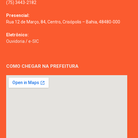
(75) 3443-2182
Presencial:
Rua 12 de Março, 84, Centro, Crisópolis – Bahia, 48480-000
Eletrônico:
Ouvidoria
/
e-SIC
COMO CHEGAR NA PREFEITURA