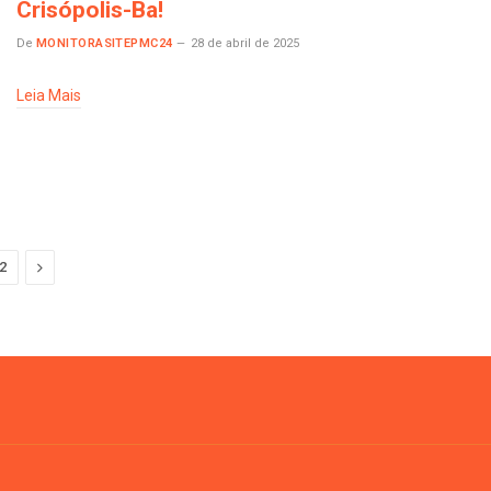
Crisópolis-Ba!
De
MONITORASITEPMC24
28 de abril de 2025
Leia Mais
Next
2