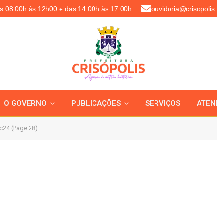
as 08:00h às 12h00 e das 14:00h às 17:00h
ouvidoria@crisopolis.
O GOVERNO
PUBLICAÇÕES
SERVIÇOS
ATEN
c24 (Page 28)