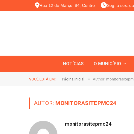
Rua 12 de Março, 84, Centro
Seg. a sex. d
NOTÍCIAS
O MUNICÍPIO
»
VOCÊ ESTÁ EM:
Página Inicial
Author: monitorasitepm
AUTOR:
MONITORASITEPMC24
monitorasitepmc24