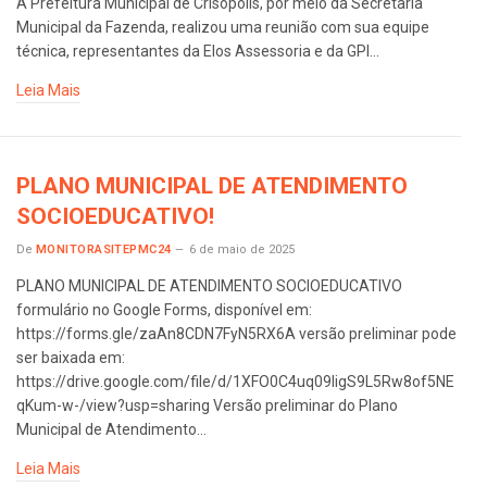
A Prefeitura Municipal de Crisópolis, por meio da Secretaria
Municipal da Fazenda, realizou uma reunião com sua equipe
técnica, representantes da Elos Assessoria e da GPI…
Leia Mais
PLANO MUNICIPAL DE ATENDIMENTO
SOCIOEDUCATIVO!
De
MONITORASITEPMC24
6 de maio de 2025
PLANO MUNICIPAL DE ATENDIMENTO SOCIOEDUCATIVO
formulário no Google Forms, disponível em:
https://forms.gle/zaAn8CDN7FyN5RX6A versão preliminar pode
ser baixada em:
https://drive.google.com/file/d/1XFO0C4uq09ligS9L5Rw8of5NE
qKum-w-/view?usp=sharing Versão preliminar do Plano
Municipal de Atendimento…
Leia Mais