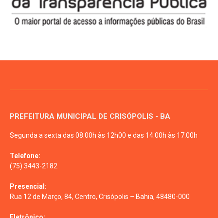
PREFEITURA MUNICIPAL DE CRISÓPOLIS - BA
Segunda a sexta das 08:00h às 12h00 e das 14:00h às 17:00h
Telefone:
(75) 3443-2182
Presencial:
Rua 12 de Março, 84, Centro, Crisópolis – Bahia, 48480-000
Eletrônico: