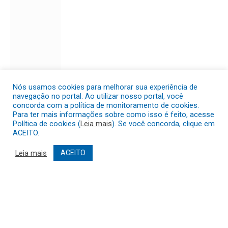
Nós usamos cookies para melhorar sua experiência de
navegação no portal. Ao utilizar nosso portal, você
concorda com a política de monitoramento de cookies.
AMADO BATISTA EM
Para ter mais informações sobre como isso é feito, acesse
CRISÓPOLIS-BA, NA
Política de cookies (
Leia mais
). Se você concorda, clique em
TRADICIONAL FESTA DE
ACEITO.
JANEIRO!
Leia mais
ACEITO
De
MONITORASITEPMC24
12 de
novembro de 2025