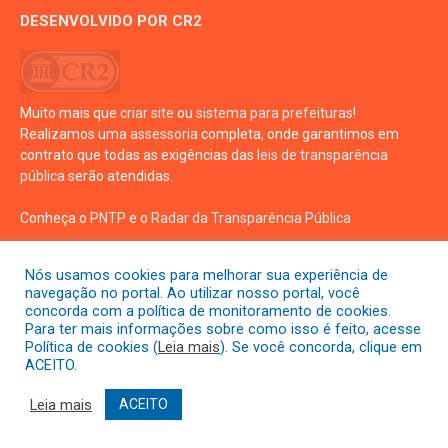
DESENVOLVIDO POR CR2
Muito mais que
criar site
ou
sistema para prefeituras
!
Realizamos uma
assessoria
completa, onde garantimos em
contrato que todas as exigências das
leis de transparência
pública
serão atendidas.
Conheça o
PNTP
e o
Radar da Transparência Pública
Nós usamos cookies para melhorar sua experiência de
navegação no portal. Ao utilizar nosso portal, você
concorda com a política de monitoramento de cookies.
Para ter mais informações sobre como isso é feito, acesse
Todos os direitos reservados a prefeitura de Crisópolis
Política de cookies (
Leia mais
). Se você concorda, clique em
ACEITO.
Mapa do Site
Acessar Área Administrativa
Leia mais
ACEITO