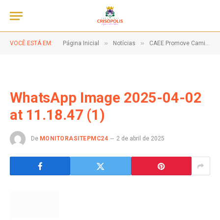
»
»
VOCÊ ESTÁ EM:
Página Inicial
Notícias
CAEE Promove Caminhada com Alunos, Pais e Professores em Defesa da Inclusão!
WhatsApp Image 2025-04-02
at 11.18.47 (1)
De
MONITORASITEPMC24
2 de abril de 2025