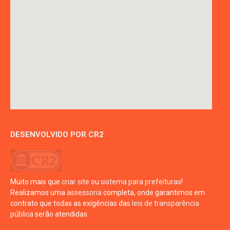
DESENVOLVIDO POR CR2
Muito mais que
criar site
ou
sistema para prefeituras
!
Realizamos uma
assessoria
completa, onde garantimos em
contrato que todas as exigências das
leis de transparência
pública
serão atendidas.