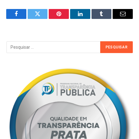
Facebook
Twitter
Pinterest
LinkedIn
Tumblr
Email