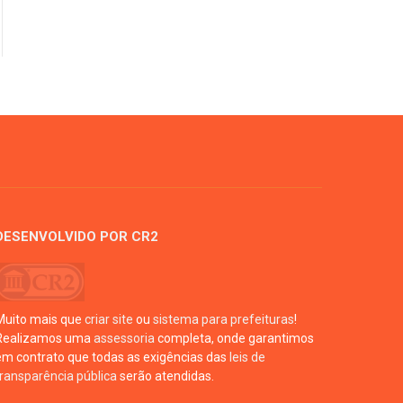
DESENVOLVIDO POR CR2
Muito mais que
criar site
ou
sistema para prefeituras
!
Realizamos uma
assessoria
completa, onde garantimos
em contrato que todas as exigências das
leis de
transparência pública
serão atendidas.