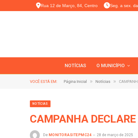
Rua 12 de Março, 84, Centro
Seg. a sex. d
NOTÍCIAS
O MUNICÍPIO
»
»
VOCÊ ESTÁ EM:
Página Inicial
Notícias
CAMPANHA
NOTÍCIAS
CAMPANHA DECLARE 
De
MONITORASITEPMC24
28 de março de 2025