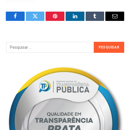
Facebook
Twitter
Pinterest
LinkedIn
Tumblr
Email