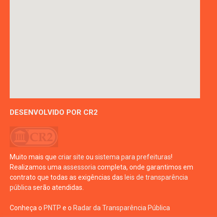
DESENVOLVIDO POR CR2
Muito mais que
criar site
ou
sistema para prefeituras
!
Realizamos uma
assessoria
completa, onde garantimos em
contrato que todas as exigências das
leis de transparência
pública
serão atendidas.
Conheça o
PNTP
e o
Radar da Transparência Pública