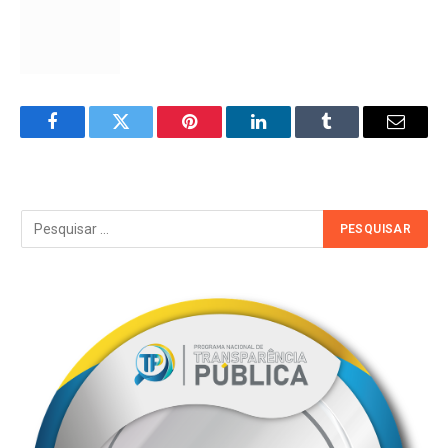
Facebook
Twitter
Pinterest
LinkedIn
Tumblr
Email