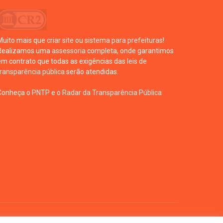
Muito mais que
criar site
ou
sistema para prefeituras
!
Realizamos uma
assessoria
completa, onde garantimos
em contrato que todas as exigências das
leis de
transparência pública
serão atendidas.
Conheça o
PNTP
e o
Radar da Transparência Pública
te
Acessar Área Administrativa