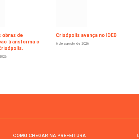
 obras de
Crisópolis avança no IDEB
ão transforma o
6 de agosto de 2026
risópolis.
2026
COMO CHEGAR NA PREFEITURA