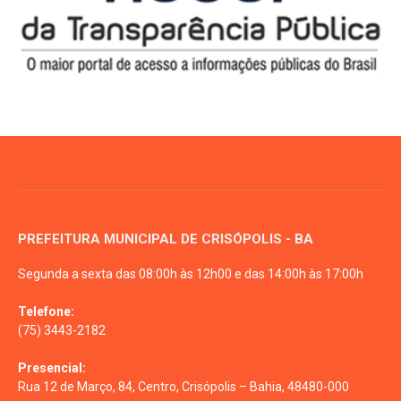
PREFEITURA MUNICIPAL DE CRISÓPOLIS - BA
Segunda a sexta das 08:00h às 12h00 e das 14:00h às 17:00h
Telefone:
(75) 3443-2182
Presencial:
Rua 12 de Março, 84, Centro, Crisópolis – Bahia, 48480-000