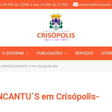
as 08:00h às 12h00 e das 14:00h às 17:00h
ouvidoria@crisopolis.
O GOVERNO
PUBLICAÇÕES
SERVIÇOS
ATEN
o BANDA ENCANTU´S em Crisópolis-Ba!
CANTU´S em Crisópolis-