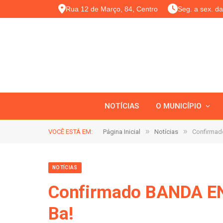
Rua 12 de Março, 84, Centro
Seg. a sex. d
NOTÍCIAS
O MUNICÍPIO
»
»
VOCÊ ESTÁ EM:
Página Inicial
Notícias
Confirmad
NOTÍCIAS
Confirmado BANDA EN
Ba!