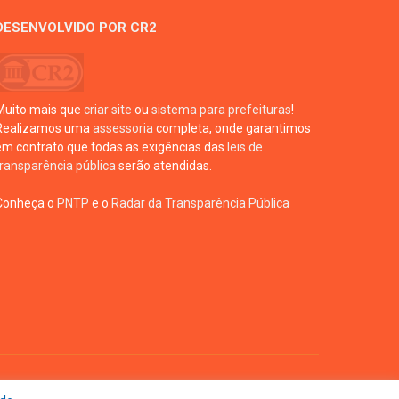
DESENVOLVIDO POR CR2
Muito mais que
criar site
ou
sistema para prefeituras
!
Realizamos uma
assessoria
completa, onde garantimos
em contrato que todas as exigências das
leis de
transparência pública
serão atendidas.
Conheça o
PNTP
e o
Radar da Transparência Pública
te
Acessar Área Administrativa