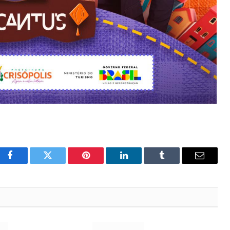
Facebook
Twitter
Pinterest
LinkedIn
Tumblr
Email