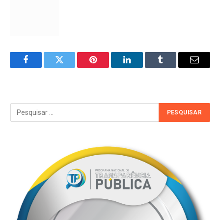
Facebook
Twitter
Pinterest
LinkedIn
Tumblr
Email