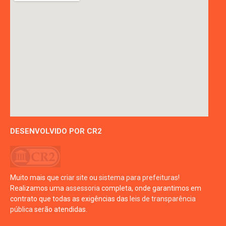
DESENVOLVIDO POR CR2
Muito mais que
criar site
ou
sistema para prefeituras
!
Realizamos uma
assessoria
completa, onde garantimos em
contrato que todas as exigências das
leis de transparência
pública
serão atendidas.