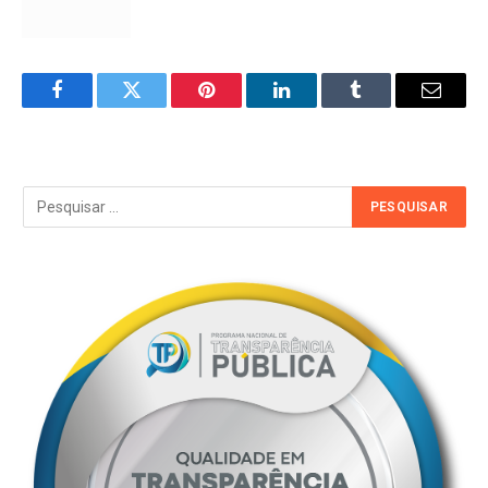
Facebook
Twitter
Pinterest
LinkedIn
Tumblr
Email