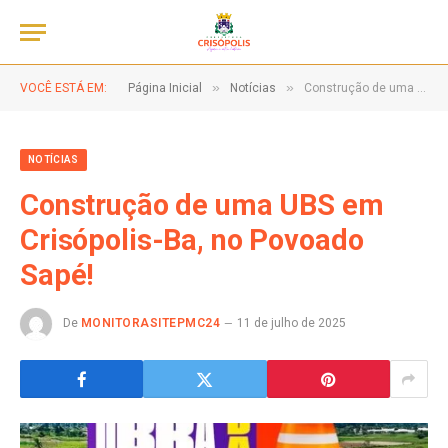
»
»
VOCÊ ESTÁ EM:
Página Inicial
Notícias
Construção de uma UBS em Crisópolis-Ba, no Povoado Sapé!
NOTÍCIAS
Construção de uma UBS em
Crisópolis-Ba, no Povoado
Sapé!
De
MONITORASITEPMC24
11 de julho de 2025