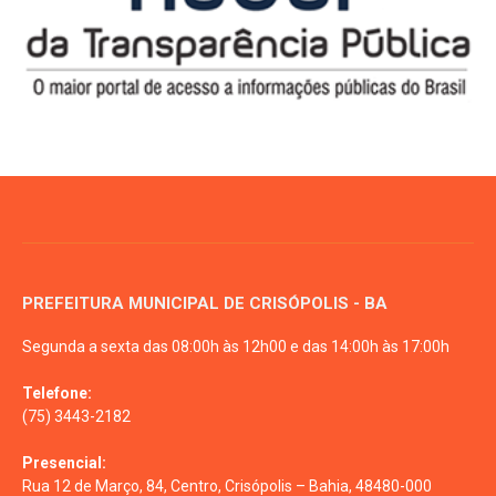
PREFEITURA MUNICIPAL DE CRISÓPOLIS - BA
Segunda a sexta das 08:00h às 12h00 e das 14:00h às 17:00h
Telefone:
(75) 3443-2182
Presencial:
Rua 12 de Março, 84, Centro, Crisópolis – Bahia, 48480-000