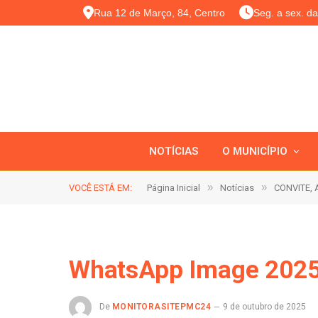
Rua 12 de Março, 84, Centro
Seg. a sex. d
NOTÍCIAS
O MUNICÍPIO
»
»
VOCÊ ESTÁ EM:
Página Inicial
Notícias
CONVITE, A
WhatsApp Image 2025
De
MONITORASITEPMC24
9 de outubro de 2025