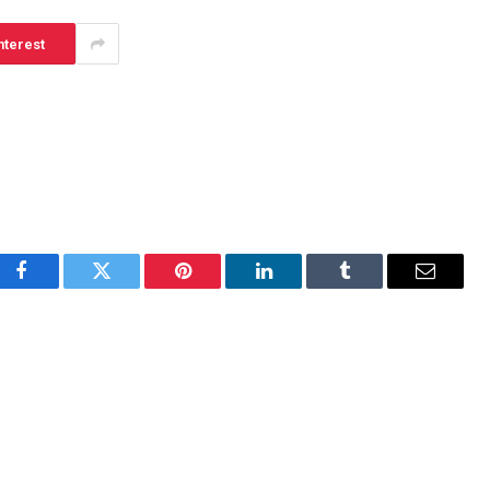
nterest
Facebook
Twitter
Pinterest
LinkedIn
Tumblr
Email