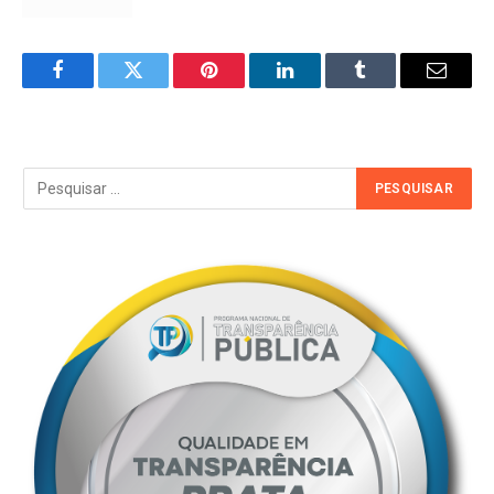
Facebook
Twitter
Pinterest
LinkedIn
Tumblr
Email