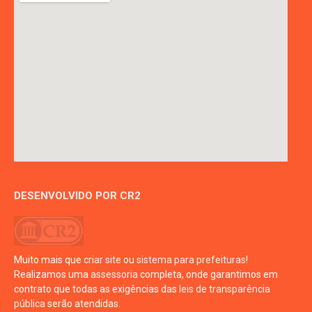
DESENVOLVIDO POR CR2
Muito mais que
criar site
ou
sistema para prefeituras
!
Realizamos uma
assessoria
completa, onde garantimos em
contrato que todas as exigências das
leis de transparência
pública
serão atendidas.