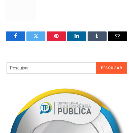
Facebook
Twitter
Pinterest
LinkedIn
Tumblr
Email