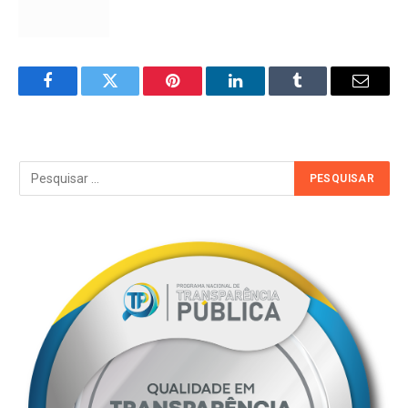
Facebook
Twitter
Pinterest
LinkedIn
Tumblr
Email