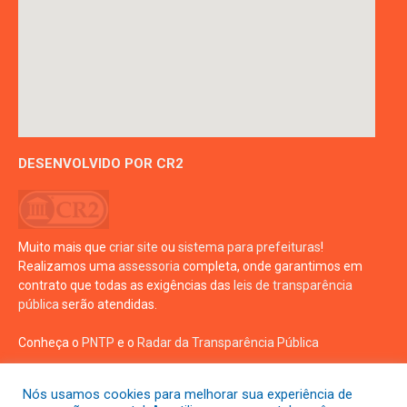
DESENVOLVIDO POR CR2
Muito mais que
criar site
ou
sistema para prefeituras
!
Realizamos uma
assessoria
completa, onde garantimos em
contrato que todas as exigências das
leis de transparência
pública
serão atendidas.
Conheça o
PNTP
e o
Radar da Transparência Pública
Nós usamos cookies para melhorar sua experiência de