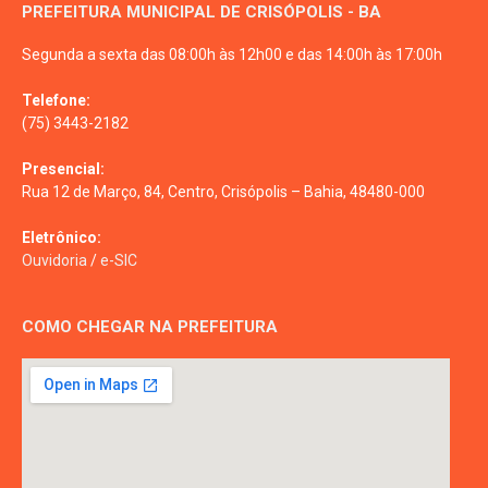
PREFEITURA MUNICIPAL DE CRISÓPOLIS - BA
Segunda a sexta das 08:00h às 12h00 e das 14:00h às 17:00h
Telefone:
(75) 3443-2182
Presencial:
Rua 12 de Março, 84, Centro, Crisópolis – Bahia, 48480-000
Eletrônico:
Ouvidoria
/
e-SIC
COMO CHEGAR NA PREFEITURA