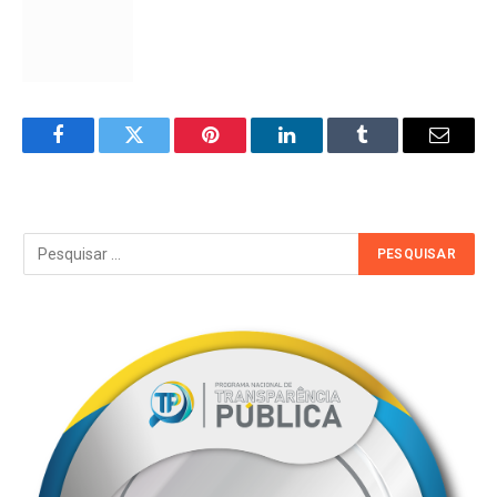
Facebook
Twitter
Pinterest
LinkedIn
Tumblr
Email