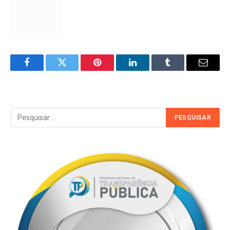
Facebook
Twitter
Pinterest
LinkedIn
Tumblr
Email