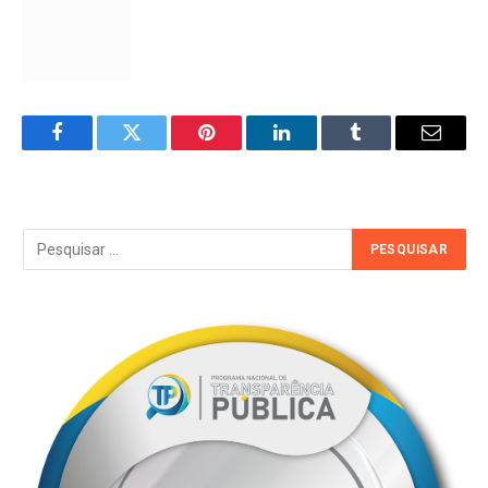
Facebook
Twitter
Pinterest
LinkedIn
Tumblr
Email