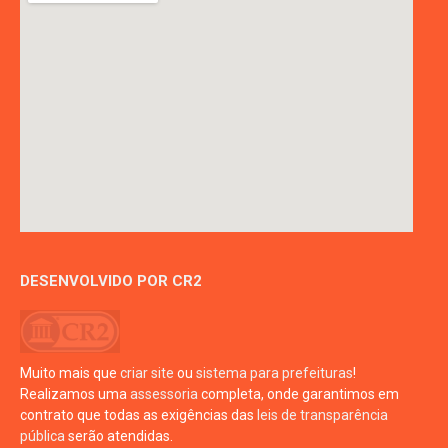
DESENVOLVIDO POR CR2
Muito mais que
criar site
ou
sistema para prefeituras
!
Realizamos uma
assessoria
completa, onde garantimos em
contrato que todas as exigências das
leis de transparência
pública
serão atendidas.