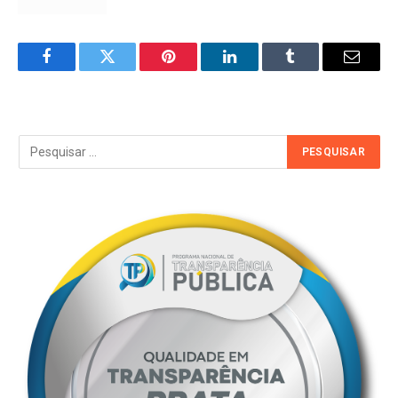
Facebook
Twitter
Pinterest
LinkedIn
Tumblr
Email