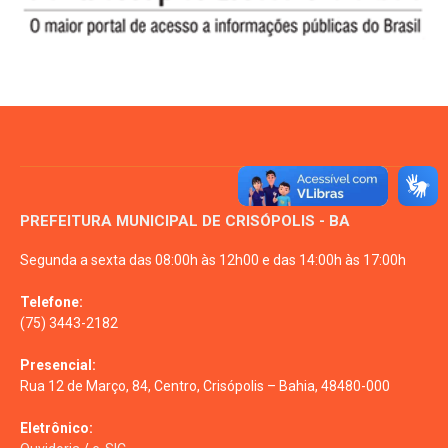
PREFEITURA MUNICIPAL DE CRISÓPOLIS - BA
Segunda a sexta das 08:00h às 12h00 e das 14:00h às 17:00h
Telefone:
(75) 3443-2182
Presencial:
Rua 12 de Março, 84, Centro, Crisópolis – Bahia, 48480-000
Eletrônico: