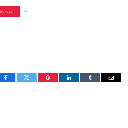
nterest
Facebook
Twitter
Pinterest
LinkedIn
Tumblr
Email