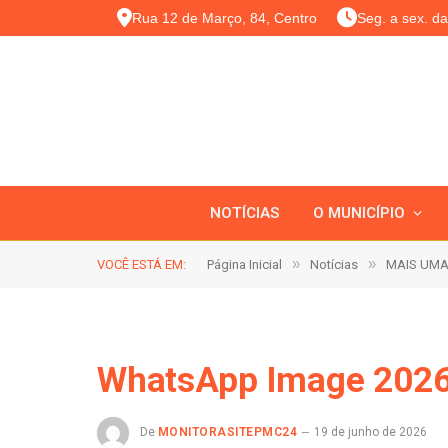
Rua 12 de Março, 84, Centro
Seg. a sex. d
NOTÍCIAS
O MUNICÍPIO
»
»
VOCÊ ESTÁ EM:
Página Inicial
Notícias
MAIS UMA
WhatsApp Image 2026
De
MONITORASITEPMC24
19 de junho de 2026