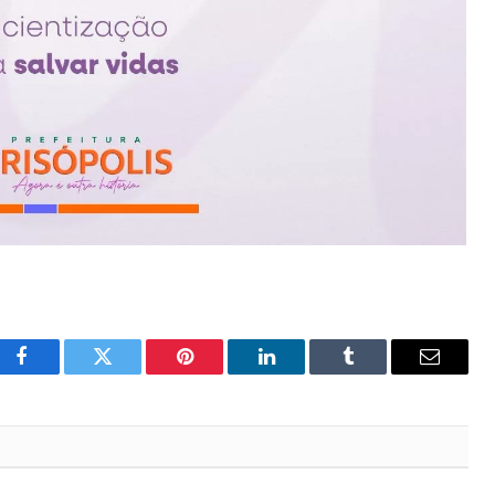
Facebook
Twitter
Pinterest
LinkedIn
Tumblr
Email