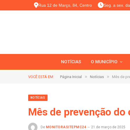
Rua 12 de Março, 84, Centro
Seg. a sex. d
NOTÍCIAS
O MUNICÍPIO
»
»
VOCÊ ESTÁ EM:
Página Inicial
Notícias
Mês de pre
NOTÍCIAS
Mês de prevenção do c
De
MONITORASITEPMC24
21 de março de 2025