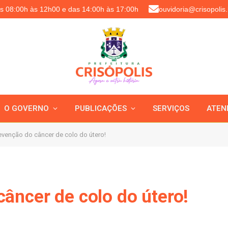
as 08:00h às 12h00 e das 14:00h às 17:00h
ouvidoria@crisopolis.
O GOVERNO
PUBLICAÇÕES
SERVIÇOS
ATEN
venção do câncer de colo do útero!
âncer de colo do útero!