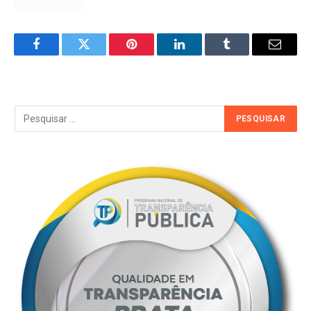
Facebook
Twitter
Pinterest
LinkedIn
Tumblr
Email