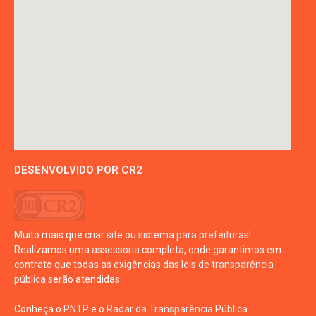
DESENVOLVIDO POR CR2
Muito mais que
criar site
ou
sistema para prefeituras
!
Realizamos uma
assessoria
completa, onde garantimos em
contrato que todas as exigências das
leis de transparência
pública
serão atendidas.
Conheça o
PNTP
e o
Radar da Transparência Pública