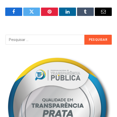
Facebook
Twitter
Pinterest
LinkedIn
Tumblr
Email