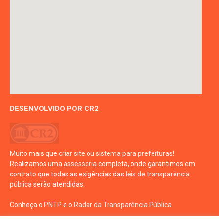
DESENVOLVIDO POR CR2
Muito mais que
criar site
ou
sistema para prefeituras
!
Realizamos uma
assessoria
completa, onde garantimos em
contrato que todas as exigências das
leis de transparência
pública
serão atendidas.
Conheça o
PNTP
e o
Radar da Transparência Pública